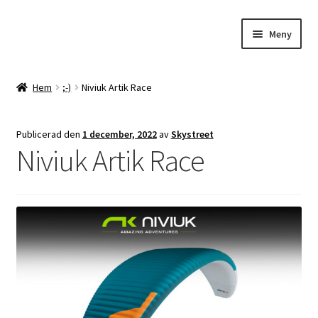
Hoppa
Hoppa
Meny
till
till
Hem
navigering
innehåll
Facebookgrupper
Hem
;-)
Niviuk Artik Race
Bra länkar
Expand
Flygguider
underm
Expand
Publicerad den
1 december, 2022
av
Skystreet
Vi på Skystreet
underm
Niviuk Artik Race
Expand
OGN/FLARM
underm
SCOUT Paramotor
Webbutik