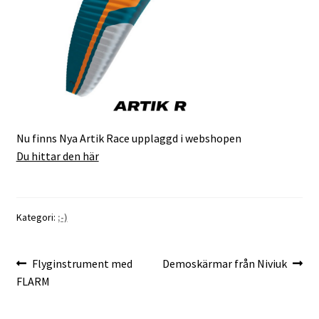
Nu finns Nya Artik Race upplaggd i webshopen
Du hittar den här
Kategori:
;-)
Inläggsnavigering
Föregående
Nästa
Flyginstrument med
Demoskärmar från Niviuk
inlägg:
inlägg:
FLARM